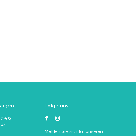
sagen
Folge uns
ne
4.6
ops
Melden Sie sich für unseren