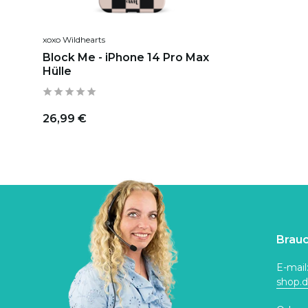
xoxo Wildhearts
Block Me - iPhone 14 Pro Max
Hülle
26,99 €
Brauc
E-mail
shop.