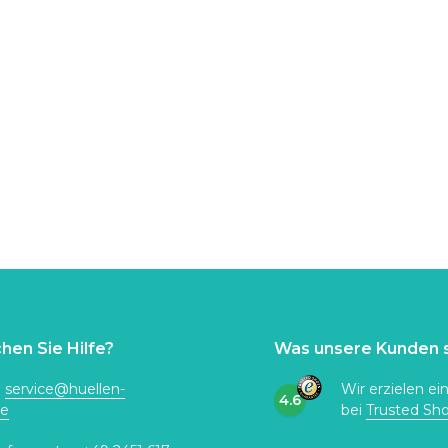
hen Sie Hilfe?
Was unsere Kunden 
:
service@huellen-
Wir erzielen ei
4.6
de
bei
Trusted Sh