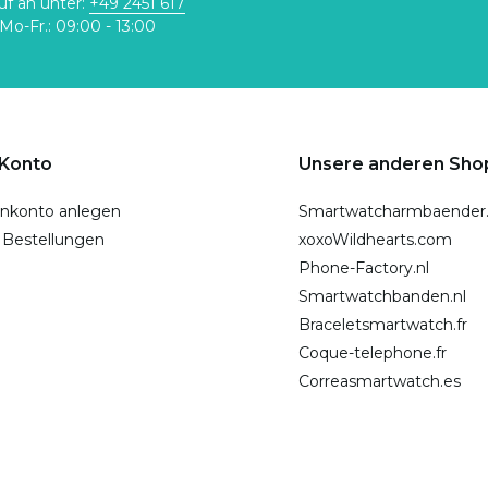
uf an unter:
+49 2451 617
Mo-Fr.: 09:00 - 13:00
 Konto
Unsere anderen Sho
nkonto anlegen
Smartwatcharmbaender
 Bestellungen
xoxoWildhearts.com
Phone-Factory.nl
Smartwatchbanden.nl
Braceletsmartwatch.fr
Coque-telephone.fr
Correasmartwatch.es