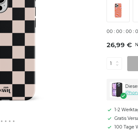
0
0
:
0
0
:
0
0
:
26,99 €
N
Dieses
iPhon
1-2 Werkta
Gratis Ver
100 Tage W