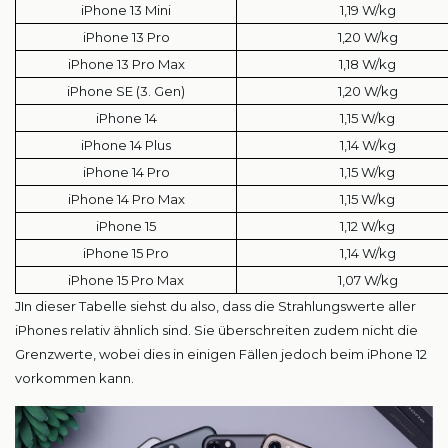
iPhone 13 Mini
1,19 W/kg
iPhone 13 Pro
1,20 W/kg
iPhone 13 Pro Max
1,18 W/kg
iPhone SE (3. Gen)
1,20 W/kg
iPhone 14
1,15 W/kg
iPhone 14 Plus
1,14 W/kg
iPhone 14 Pro
1,15 W/kg
iPhone 14 Pro Max
1,15 W/kg
iPhone 15
1,12 W/kg
iPhone 15 Pro
1,14 W/kg
iPhone 15 Pro Max
1,07 W/kg
JIn dieser Tabelle siehst du also, dass die Strahlungswerte aller
iPhones relativ ähnlich sind. Sie überschreiten zudem nicht die
Grenzwerte, wobei dies in einigen Fällen jedoch beim iPhone 12
vorkommen kann.