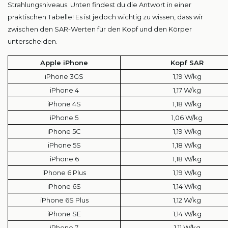
Strahlungsniveaus. Unten findest du die Antwort in einer
praktischen Tabelle! Es ist jedoch wichtig zu wissen, dass wir
zwischen den SAR-Werten für den Kopf und den Körper
unterscheiden.
Apple iPhone
Kopf SAR
iPhone 3GS
1,19 W/kg
iPhone 4
1,17 W/kg
iPhone 4S
1,18 W/kg
iPhone 5
1,06 W/kg
iPhone 5C
1,19 W/kg
iPhone 5S
1,18 W/kg
iPhone 6
1,18 W/kg
iPhone 6 Plus
1,19 W/kg
iPhone 6S
1,14 W/kg
iPhone 6S Plus
1,12 W/kg
iPhone SE
1,14 W/kg
iPhone 7
1,11 W/kg