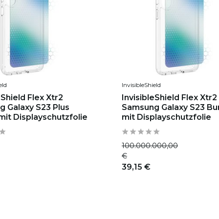
eld
InvisibleShield
eShield Flex Xtr2
InvisibleShield Flex Xtr2
 Galaxy S23 Plus
Samsung Galaxy S23 Bu
mit Displayschutzfolie
mit Displayschutzfolie
100.000.000,00
€
39,15 €