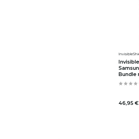
InvisibleShi
Invisibl
Samsung
Bundle 
46,95 €