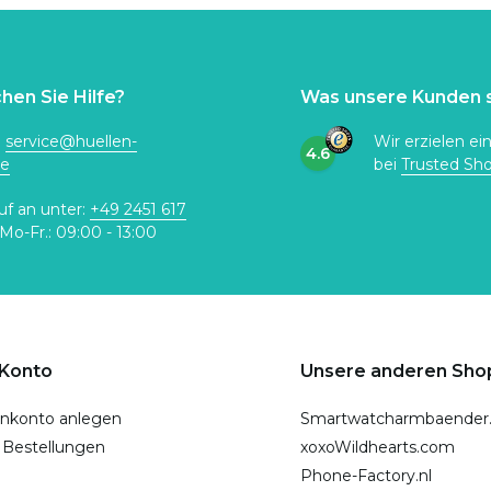
hen Sie Hilfe?
Was unsere Kunden 
:
service@huellen-
Wir erzielen ei
4.6
de
bei
Trusted Sh
uf an unter:
+49 2451 617
Mo-Fr.: 09:00 - 13:00
 Konto
Unsere anderen Sho
nkonto anlegen
Smartwatcharmbaender
 Bestellungen
xoxoWildhearts.com
Phone-Factory.nl