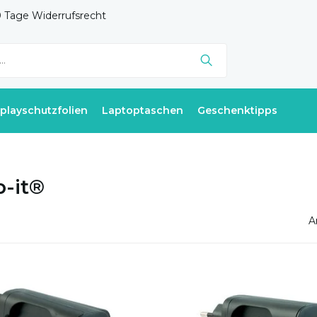
 Tage Widerrufsrecht
splayschutzfolien
Laptoptaschen
Geschenktipps
p-it®
A