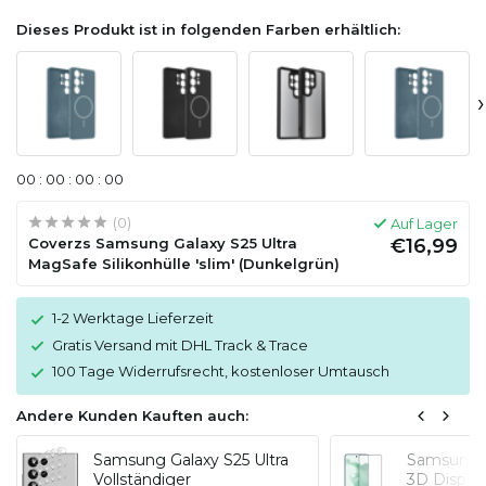
Dieses Produkt ist in folgenden Farben erhältlich:
›
0
0
:
0
0
:
0
0
:
0
0
(0)
Auf Lager
Coverzs Samsung Galaxy S25 Ultra
€16,99
MagSafe Silikonhülle 'slim' (Dunkelgrün)
1-2 Werktage Lieferzeit
Gratis Versand mit DHL Track & Trace
100 Tage Widerrufsrecht, kostenloser Umtausch
Andere Kunden Kauften auch:
Samsung Galaxy S25 Ultra
Samsung G
Vollständiger
3D Display