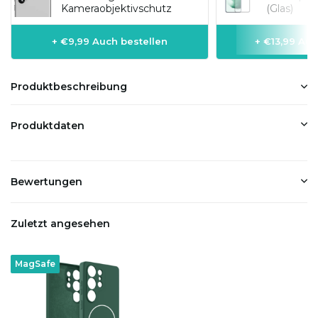
Kameraobjektivschutz
(Glas)
+ €9,99 Auch bestellen
+ €13,99 Auc
Produktbeschreibung
Produktdaten
Bewertungen
Zuletzt angesehen
MagSafe