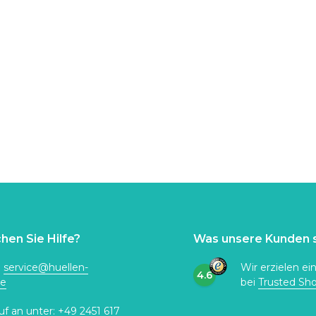
hen Sie Hilfe?
Was unsere Kunden 
:
service@huellen-
Wir erzielen ei
4.6
de
bei
Trusted Sh
uf an unter:
+49 2451 617