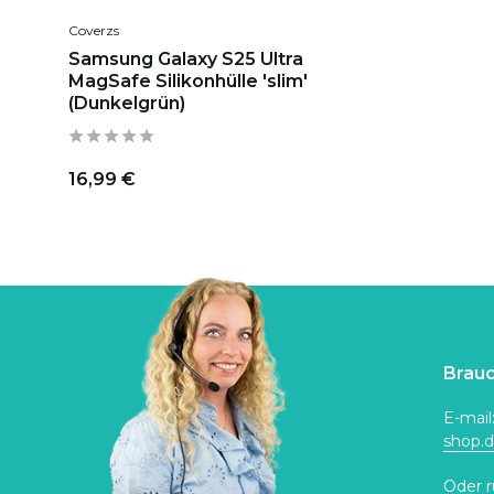
Coverzs
Samsung Galaxy S25 Ultra
MagSafe Silikonhülle 'slim'
(Dunkelgrün)
16,99 €
Brauc
E-mail
shop.
Oder r