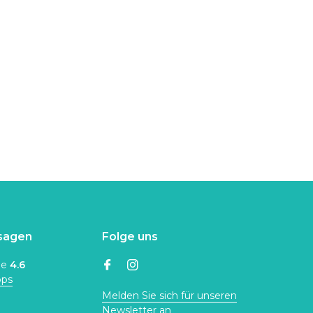
sagen
Folge uns
ne
4.6
ops
Melden Sie sich für unseren
Newsletter an