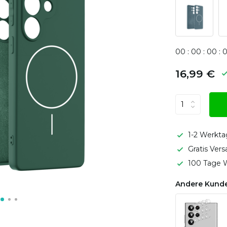
0
0
:
0
0
:
0
0
:
16,99 €
1-2 Werkta
Gratis Ver
100 Tage W
Andere Kunde