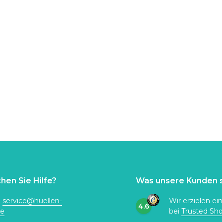
hen Sie Hilfe?
Was unsere Kunden 
:
service@huellen-
Wir erzielen ei
4.6
de
bei
Trusted Sh