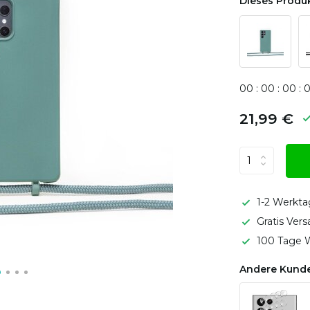
Dieses Produk
0
0
:
0
0
:
0
0
:
21,99 €
1-2 Werkta
Gratis Ver
100 Tage W
Andere Kunde