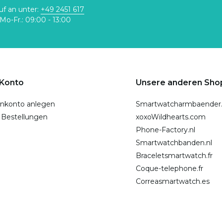
uf an unter:
+49 2451 617
Mo-Fr.: 09:00 - 13:00
 Konto
Unsere anderen Sho
nkonto anlegen
Smartwatcharmbaender
 Bestellungen
xoxoWildhearts.com
Phone-Factory.nl
Smartwatchbanden.nl
Braceletsmartwatch.fr
Coque-telephone.fr
Correasmartwatch.es