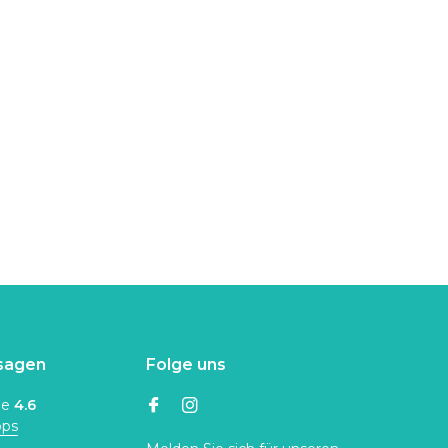
sagen
Folge uns
ne
4.6
ops