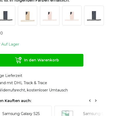
t ist in folgenden Farben erhältlich:
0
0
Auf Lager
In den Warenkorb
ge Lieferzeit
sand mit DHL Track & Trace
iderrufsrecht, kostenloser Umtausch
n Kauften auch:
Samsung Galaxy S25
Samsung Galaxy 