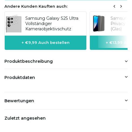
Andere Kunden Kauften auch:
Samsung Galaxy S25 Ultra
Samsung G
Vollständiger
Privacy Di
Kameraobjektivschutz
(Glas)
+ €9,99 Auch bestellen
+ €13,99 Auc
Produktbeschreibung
Produktdaten
Bewertungen
Zuletzt angesehen