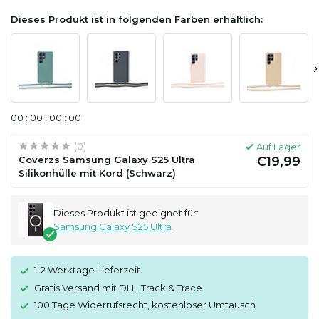
Dieses Produkt ist in folgenden Farben erhältlich:
›
0
0
:
0
0
:
0
0
:
0
0
(0)
Auf Lager
Coverzs Samsung Galaxy S25 Ultra
€19,99
Silikonhülle mit Kord (Schwarz)
Dieses Produkt ist geeignet für:
Samsung Galaxy S25 Ultra
1-2 Werktage Lieferzeit
Gratis Versand mit DHL Track & Trace
100 Tage Widerrufsrecht, kostenloser Umtausch