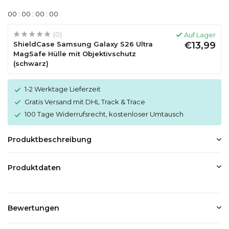
0
0
:
0
0
:
0
0
:
0
0
(0)
Auf Lager
ShieldCase Samsung Galaxy S26 Ultra
€13,99
MagSafe Hülle mit Objektivschutz
(schwarz)
1-2 Werktage Lieferzeit
Gratis Versand mit DHL Track & Trace
100 Tage Widerrufsrecht, kostenloser Umtausch
Produktbeschreibung
Produktdaten
Bewertungen