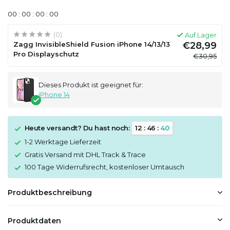
0
0
:
0
0
:
0
0
:
0
0
(0)
Auf Lager
Zagg InvisibleShield Fusion iPhone 14/13/13
€28,99
Pro Displayschutz
€30,95
Dieses Produkt ist geeignet für:
iPhone 14
Heute versandt? Du hast noch:
1
2
:
4
6
:
4
0
1-2 Werktage Lieferzeit
Gratis Versand mit DHL Track & Trace
100 Tage Widerrufsrecht, kostenloser Umtausch
Produktbeschreibung
Produktdaten