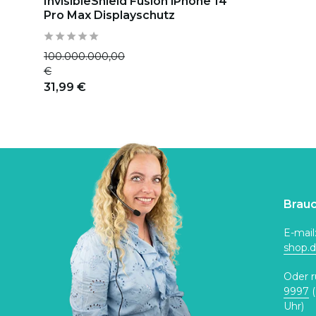
InvisibleShield Fusion iPhone 14
Pro Max Displayschutz
100.000.000,00
€
31,99 €
Brauc
E-mail
shop.
Oder r
9997
(
Uhr)