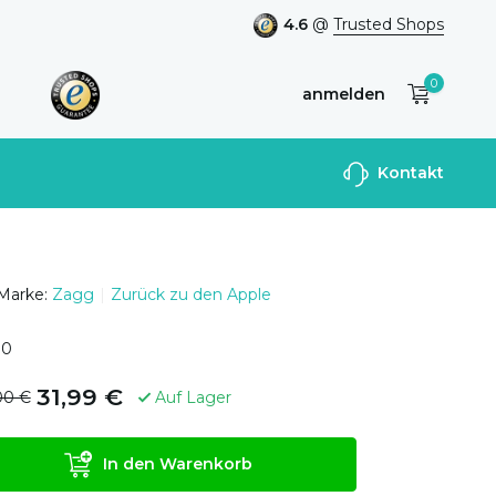
4.6
@
Trusted Shops
0
anmelden
Benutzerkonto
Kontakt
anlegen
Marke:
Zagg
Zurück zu den Apple
0
0
31,99 €
00 €
Auf Lager
In den Warenkorb