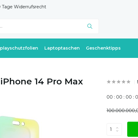
 Tage Widerrufsrecht
splayschutzfolien
Laptoptaschen
Geschenktipps
n iPhone 14 Pro Max
0
0
:
0
0
:
0
0
:
100.000.000,