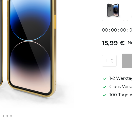
0
0
:
0
0
:
0
0
:
15,99 €
Ni
1-2 Werkta
Gratis Ver
100 Tage W