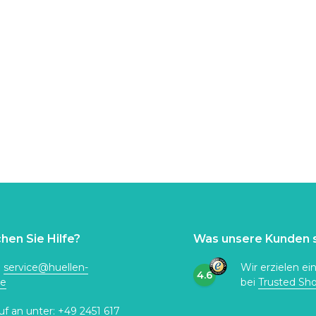
hen Sie Hilfe?
Was unsere Kunden 
:
service@huellen-
Wir erzielen ei
4.6
de
bei
Trusted Sh
uf an unter:
+49 2451 617