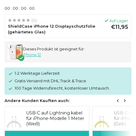
0
0
:
0
0
:
0
0
:
0
0
(0)
Auf Lager
ShieldCase iPhone 12 Displayschutzfolie
€11,95
(gehärtetes Glas)
Dieses Produkt ist geeignet für:
iPhone 12
1-2 Werktage Lieferzeit
Gratis Versand mit DHL Track & Trace
100 Tage Widerrufsrecht, kostenloser Umtausch
Andere Kunden Kauften auch:
USB-C auf Lightning kabel
USB-C auf
für iPhone-Modelle 1 Meter
für iPhon
(Weiß)
(Gelb)