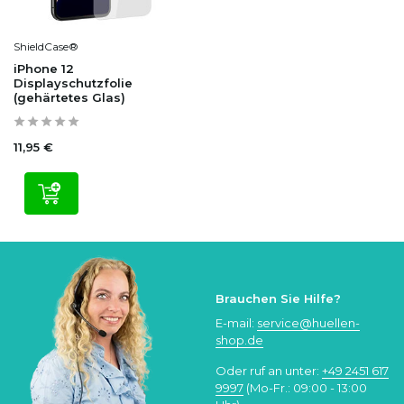
ShieldCase®
iPhone 12
Displayschutzfolie
(gehärtetes Glas)
11,95 €
Brauchen Sie Hilfe?
E-mail:
service@huellen-
shop.de
Oder ruf an unter:
+49 2451 617
9997
(Mo-Fr.: 09:00 - 13:00