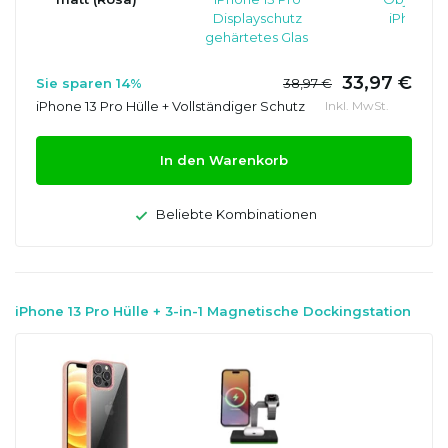
Displayschutz
iPhone 1
gehärtetes Glas
33,97 €
Sie sparen 14%
38,97 €
iPhone 13 Pro Hülle + Vollständiger Schutz
Inkl. MwSt.
In den Warenkorb
Beliebte Kombinationen
iPhone 13 Pro Hülle + 3-in-1 Magnetische Dockingstation