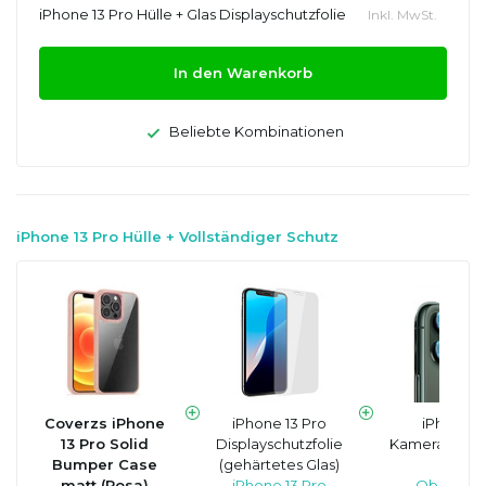
iPhone 13 Pro Hülle + Glas Displayschutzfolie
Inkl. MwSt.
In den Warenkorb
Beliebte Kombinationen
iPhone 13 Pro Hülle + Vollständiger Schutz
Coverzs iPhone
iPhone 13 Pro
iPhone 1
13 Pro Solid
Displayschutzfolie
Kameraobjekt
Bumper Case
(gehärtetes Glas)
Kame
matt (Rosa)
iPhone 13 Pro
Objektivs