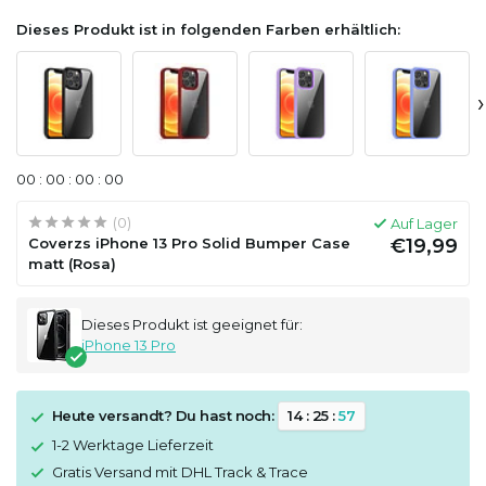
Dieses Produkt ist in folgenden Farben erhältlich:
›
0
0
:
0
0
:
0
0
:
0
0
(0)
Auf Lager
Coverzs iPhone 13 Pro Solid Bumper Case
€19,99
matt (Rosa)
Dieses Produkt ist geeignet für:
iPhone 13 Pro
Heute versandt? Du hast noch:
1
4
:
2
5
:
5
7
1-2 Werktage Lieferzeit
Gratis Versand mit DHL Track & Trace