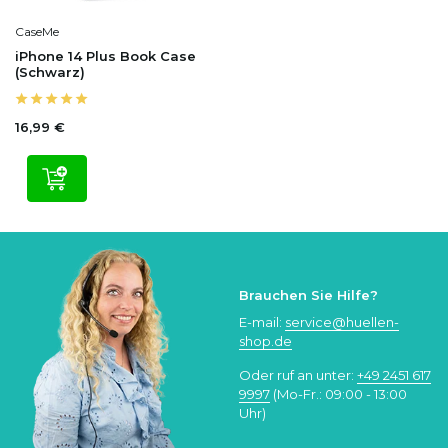
CaseMe
iPhone 14 Plus Book Case
(Schwarz)
16,99 €
Brauchen Sie Hilfe?
E-mail:
service@huellen-
shop.de
Oder ruf an unter:
+49 2451 617
9997
(Mo-Fr.: 09:00 - 13:00
Uhr)