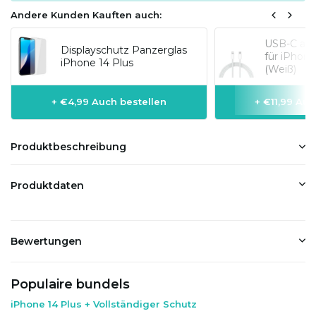
Andere Kunden Kauften auch:
USB-C auf
Displayschutz Panzerglas
für iPhon
iPhone 14 Plus
(Weiß)
+ €4,99 Auch bestellen
+ €11,99 Auc
Produktbeschreibung
Produktdaten
Bewertungen
Populaire bundels
iPhone 14 Plus + Vollständiger Schutz