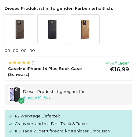
Dieses Produkt ist in folgenden Farben erhältlich:
0
0
:
0
0
:
0
0
:
0
0
(1)
Auf Lager
CaseMe iPhone 14 Plus Book Case
€16,99
(Schwarz)
Dieses Produkt ist geeignet für:
iPhone 14 Plus
1-2 Werktage Lieferzeit
Gratis Versand mit DHL Track & Trace
100 Tage Widerrufsrecht, kostenloser Umtausch