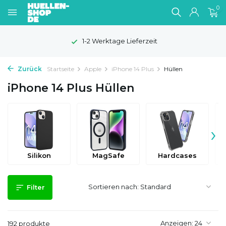
0
100 Tage Widerrufsrecht
Zurück
Startseite
Apple
iPhone 14 Plus
Hüllen
iPhone 14 Plus Hüllen
›
Silikon
MagSafe
Hardcases
Sortieren nach:
Filter
Anzeigen:
192 produkte