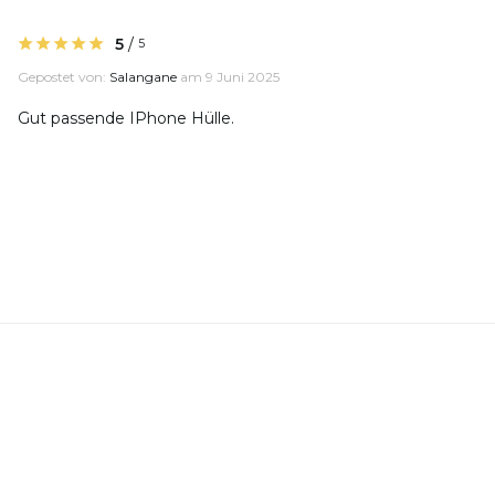
5
/
5
Gepostet von:
Salangane
am 9 Juni 2025
Gut passende IPhone Hülle.