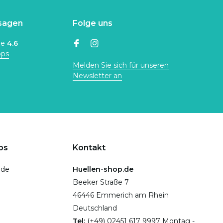
sagen
Folge uns
ne
4.6
ops
Melden Sie sich für unseren
Newsletter an
ps
Kontakt
.de
Huellen-shop.de
Beeker Straße 7
46446 Emmerich am Rhein
Deutschland
Tel:
(+49) 02451 617 9997 Montag -