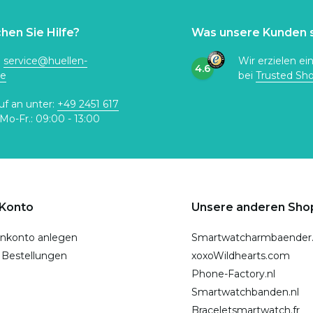
hen Sie Hilfe?
Was unsere Kunden 
:
service@huellen-
Wir erzielen ei
4.6
de
bei
Trusted Sh
uf an unter:
+49 2451 617
Mo-Fr.: 09:00 - 13:00
 Konto
Unsere anderen Sho
nkonto anlegen
Smartwatcharmbaender
 Bestellungen
xoxoWildhearts.com
Phone-Factory.nl
Smartwatchbanden.nl
Braceletsmartwatch.fr