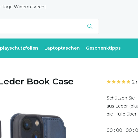
 Tage Widerrufsrecht
splayschutzfolien
Laptoptaschen
Geschenktipps
 Leder Book Case
2 
Schützen Sie I
aus Leder (bla
die Hülle über
0
0
:
0
0
:
0
0
: