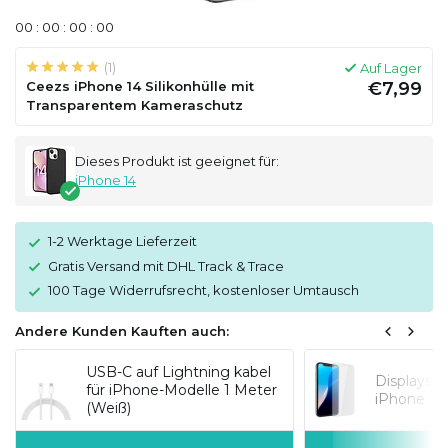
0
0
:
0
0
:
0
0
:
0
0
(1)
Auf Lager
Ceezs iPhone 14 Silikonhülle mit
€7,99
Transparentem Kameraschutz
Dieses Produkt ist geeignet für:
iPhone 14
1-2 Werktage Lieferzeit
Gratis Versand mit DHL Track & Trace
100 Tage Widerrufsrecht, kostenloser Umtausch
Andere Kunden Kauften auch:
USB-C auf Lightning kabel
Displaysc
für iPhone-Modelle 1 Meter
iPhone 14
(Weiß)