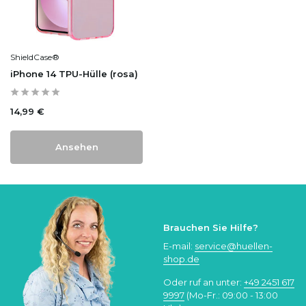
ShieldCase®
iPhone 14 TPU-Hülle (rosa)
14,99 €
Ansehen
Brauchen Sie Hilfe?
E-mail:
service@huellen-
shop.de
Oder ruf an unter:
+49 2451 617
9997
(Mo-Fr.: 09:00 - 13:00