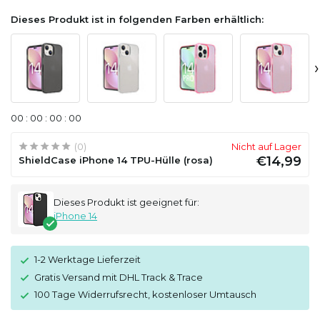
Dieses Produkt ist in folgenden Farben erhältlich:
›
0
0
:
0
0
:
0
0
:
0
0
(0)
Nicht auf Lager
€14,99
ShieldCase iPhone 14 TPU-Hülle (rosa)
Dieses Produkt ist geeignet für:
iPhone 14
1-2 Werktage Lieferzeit
Gratis Versand mit DHL Track & Trace
100 Tage Widerrufsrecht, kostenloser Umtausch