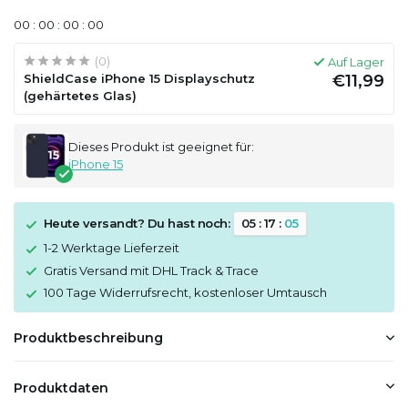
0
0
:
0
0
:
0
0
:
0
0
(0)
Auf Lager
ShieldCase iPhone 15 Displayschutz
€11,99
(gehärtetes Glas)
Dieses Produkt ist geeignet für:
iPhone 15
Heute versandt? Du hast noch:
0
5
:
1
7
:
0
5
1-2 Werktage Lieferzeit
Gratis Versand mit DHL Track & Trace
100 Tage Widerrufsrecht, kostenloser Umtausch
Produktbeschreibung
Produktdaten