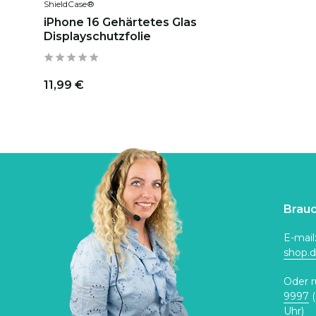
ShieldCase®
iPhone 16 Gehärtetes Glas
Displayschutzfolie
11,99 €
Brauc
E-mail
shop.
Oder r
9997
(
Uhr)