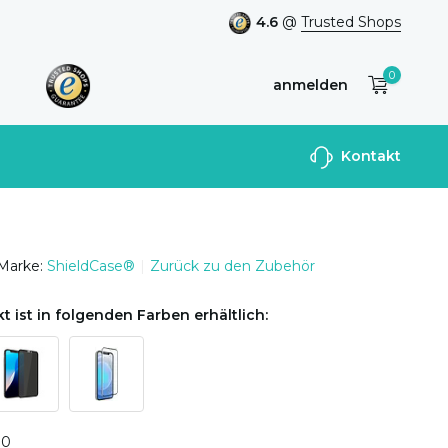
4.6
@
Trusted Shops
0
anmelden
Benutzerkonto
Kontakt
anlegen
Marke:
ShieldCase®
Zurück zu den Zubehör
t ist in folgenden Farben erhältlich:
0
0