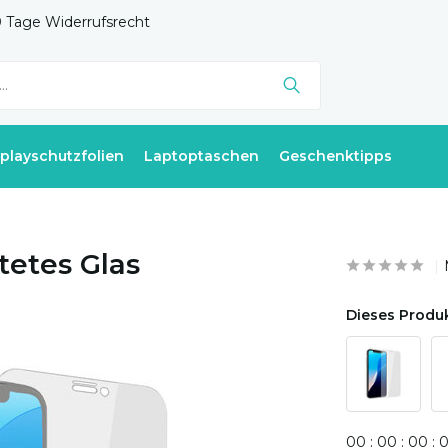
 Tage Widerrufsrecht
splayschutzfolien
Laptoptaschen
Geschenktipps
tetes Glas
Dieses Produk
0
0
:
0
0
:
0
0
: