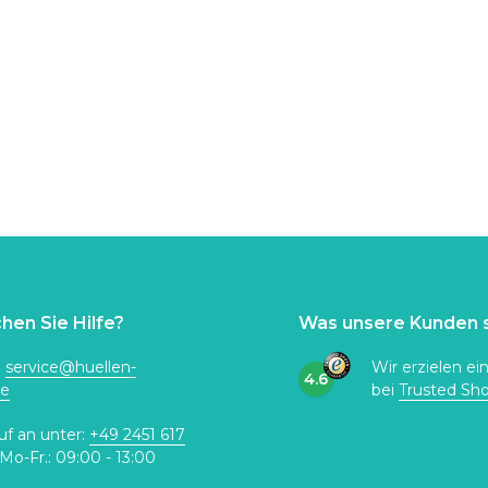
hen Sie Hilfe?
Was unsere Kunden 
:
service@huellen-
Wir erzielen ei
4.6
de
bei
Trusted Sh
uf an unter:
+49 2451 617
Mo-Fr.: 09:00 - 13:00