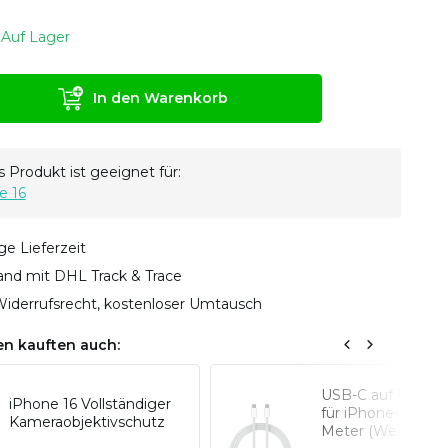
Auf Lager
In den Warenkorb
 Produkt ist geeignet für:
e 16
ge Lieferzeit
sand mit DHL Track & Trace
iderrufsrecht, kostenloser Umtausch
n kauften auch:
USB-C auf USB-C 
iPhone 16 Vollständiger
für iPhone-Modell
Kameraobjektivschutz
Meter (Weiß)