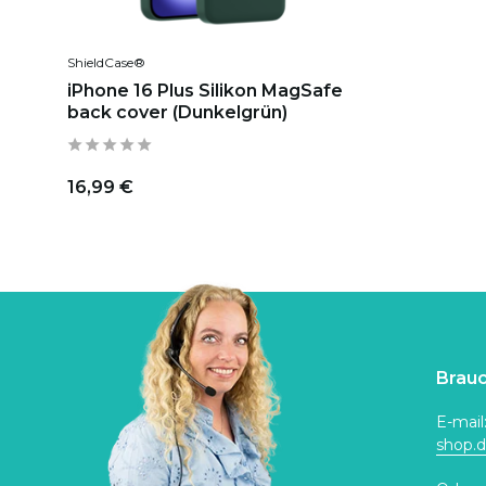
ShieldCase®
iPhone 16 Plus Silikon MagSafe
back cover (Dunkelgrün)
16,99 €
Brauc
E-mail
shop.