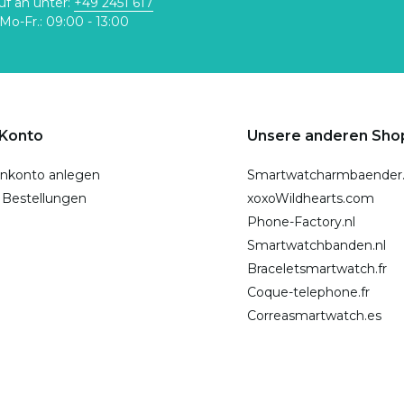
uf an unter:
+49 2451 617
Mo-Fr.: 09:00 - 13:00
 Konto
Unsere anderen Sho
nkonto anlegen
Smartwatcharmbaender
 Bestellungen
xoxoWildhearts.com
Phone-Factory.nl
Smartwatchbanden.nl
Braceletsmartwatch.fr
Coque-telephone.fr
Correasmartwatch.es