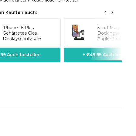
iderrufsrecht, kostenloser Umtausch
n Kauften auch:
iPhone 16 Plus
3-in-1 Magnetisch
Gehärtetes Glas
Dockingstation fü
Displayschutzfolie
Apple-Produkte
1,99 Auch bestellen
+ €49,95 Auch bestelle