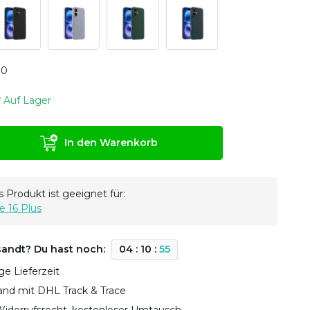
0
0
Auf Lager
In den Warenkorb
 Produkt ist geeignet für:
e 16 Plus
sandt? Du hast noch:
0
4
:
1
0
:
5
4
ge Lieferzeit
sand mit DHL Track & Trace