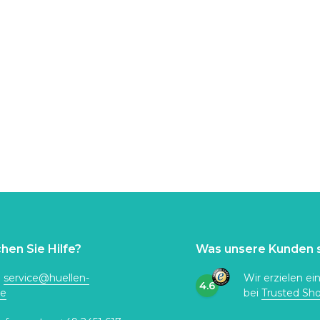
hen Sie Hilfe?
Was unsere Kunden 
:
service@huellen-
Wir erzielen ei
4.6
de
bei
Trusted Sh