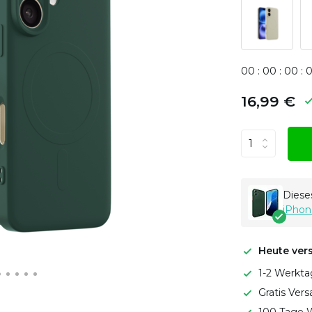
0
0
:
0
0
:
0
0
:
16,99 €
Dieses
iPhon
Heute ver
1-2 Werkta
Gratis Ver