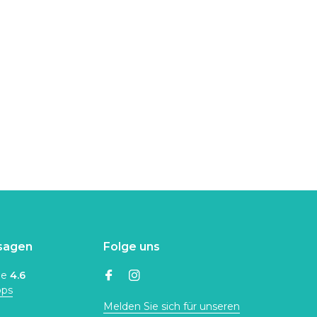
sagen
Folge uns
ne
4.6
ops
Melden Sie sich für unseren