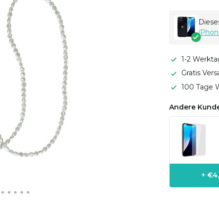
Dieses
iPhon
1-2 Werkta
Gratis Ver
100 Tage W
Andere Kunde
+ €4