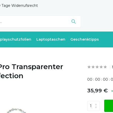
 Tage Widerrufsrecht
splayschutzfolien
Laptoptaschen
Geschenktipps
Pro Transparenter
fection
0
0
:
0
0
:
0
0
:
35,99 €