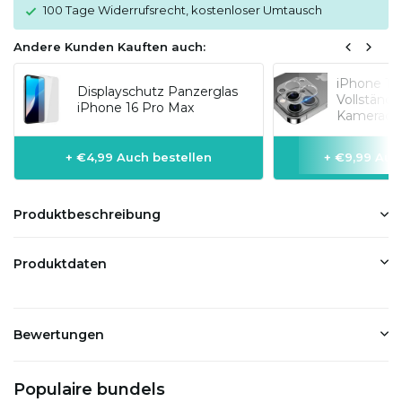
100 Tage Widerrufsrecht, kostenloser Umtausch
Andere Kunden Kauften auch:
iPhone 16
Displayschutz Panzerglas
Vollständi
iPhone 16 Pro Max
Kameraobj
+ €4,99 Auch bestellen
+ €9,99 Auc
Produktbeschreibung
Produktdaten
Bewertungen
Populaire bundels