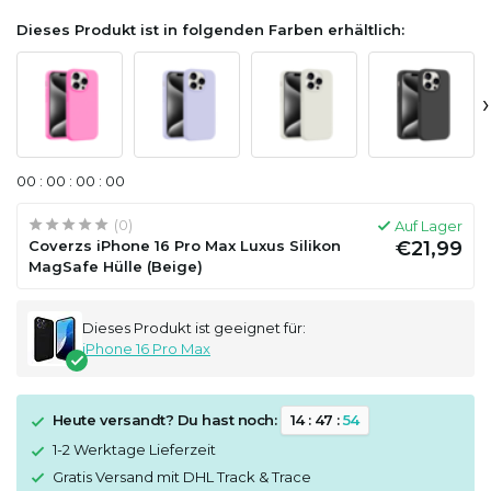
Dieses Produkt ist in folgenden Farben erhältlich:
›
0
0
:
0
0
:
0
0
:
0
0
(0)
Auf Lager
Coverzs iPhone 16 Pro Max Luxus Silikon
€21,99
MagSafe Hülle (Beige)
Dieses Produkt ist geeignet für:
iPhone 16 Pro Max
Heute versandt? Du hast noch:
1
4
:
4
7
:
5
3
1-2 Werktage Lieferzeit
Gratis Versand mit DHL Track & Trace