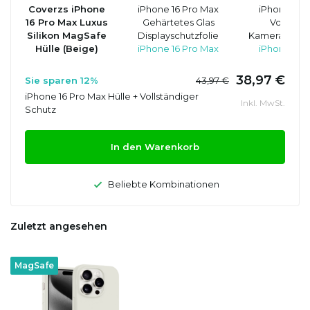
Coverzs iPhone
iPhone 16 Pro Max
iPhone 16 
16 Pro Max Luxus
Gehärtetes Glas
Vollstän
Silikon MagSafe
Displayschutzfolie
Kameraobjekt
Hülle (Beige)
iPhone 16 Pro Max
iPhone 16 
38,97 €
Sie sparen 12%
43,97 €
iPhone 16 Pro Max Hülle + Vollständiger
Inkl. MwSt.
Schutz
In den Warenkorb
Beliebte Kombinationen
Zuletzt angesehen
MagSafe