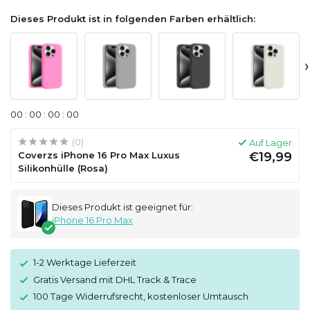
Dieses Produkt ist in folgenden Farben erhältlich:
›
0
0
:
0
0
:
0
0
:
0
0
(0)
Auf Lager
Coverzs iPhone 16 Pro Max Luxus
€19,99
Silikonhülle (Rosa)
Dieses Produkt ist geeignet für:
iPhone 16 Pro Max
1-2 Werktage Lieferzeit
Gratis Versand mit DHL Track & Trace
100 Tage Widerrufsrecht, kostenloser Umtausch