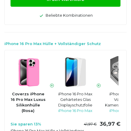
Beliebte Kombinationen
iPhone 16 Pro Max Hülle + Vollständiger Schutz
Coverzs iPhone
iPhone 16 Pro Max
iPhone 16 
16 Pro Max Luxus
Gehärtetes Glas
Vollstän
Silikonhülle
Displayschutzfolie
Kameraobjekt
(Rosa)
iPhone 16 Pro Max
iPhone 16 
36,97 €
Sie sparen 13%
41,97 €
iPhone 16 Pro Max Hülle + Vollständiger