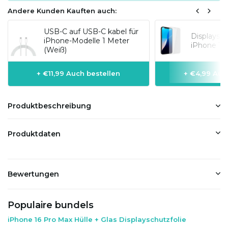
Andere Kunden Kauften auch:
USB-C auf USB-C kabel für
Displaysc
iPhone-Modelle 1 Meter
iPhone 16
(Weiß)
+ €11,99 Auch bestellen
+ €4,99 Auc
Produktbeschreibung
Produktdaten
Bewertungen
Populaire bundels
iPhone 16 Pro Max Hülle + Glas Displayschutzfolie