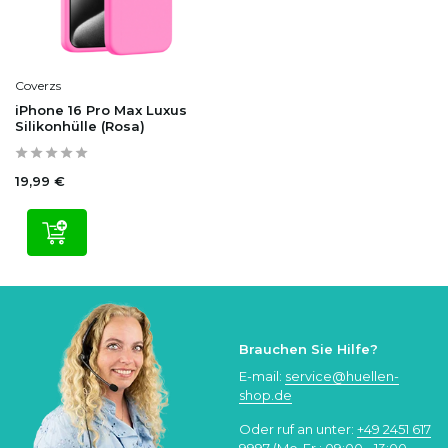
Coverzs
iPhone 16 Pro Max Luxus
Silikonhülle (Rosa)
19,99 €
Brauchen Sie Hilfe?
E-mail:
service@huellen-
shop.de
Oder ruf an unter:
+49 2451 617
9997
(Mo-Fr.: 09:00 - 13:00