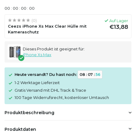
0
0
:
0
0
:
0
0
:
0
0
(0)
Auf Lager
Ceezs iPhone Xs Max Clear Hülle mit
€13,88
Kameraschutz
Dieses Produkt ist geeignet für:
iPhone Xs Max
Heute versandt? Du hast noch:
0
8
:
0
7
:
5
6
1-2 Werktage Lieferzeit
Gratis Versand mit DHL Track & Trace
100 Tage Widerrufsrecht, kostenloser Umtausch
Produktbeschreibung
Produktdaten