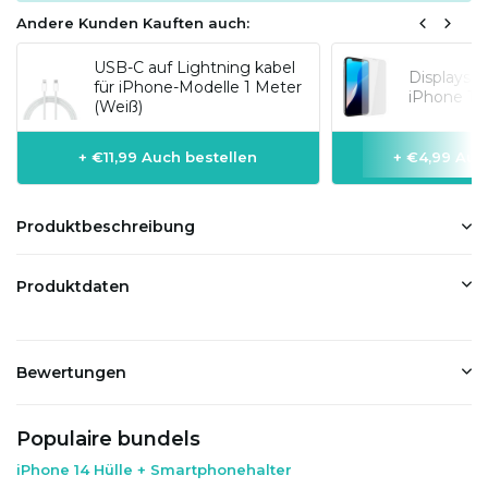
Andere Kunden Kauften auch:
USB-C auf Lightning kabel
Displaysc
für iPhone-Modelle 1 Meter
iPhone 14
(Weiß)
+ €11,99 Auch bestellen
+ €4,99 Auc
Produktbeschreibung
Produktdaten
Bewertungen
Populaire bundels
iPhone 14 Hülle + Smartphonehalter