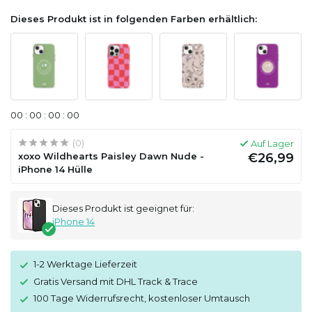
Dieses Produkt ist in folgenden Farben erhältlich:
0
0
:
0
0
:
0
0
:
0
0
(0)
Auf Lager
xoxo Wildhearts Paisley Dawn Nude -
€26,99
iPhone 14 Hülle
Dieses Produkt ist geeignet für:
iPhone 14
1-2 Werktage Lieferzeit
Gratis Versand mit DHL Track & Trace
100 Tage Widerrufsrecht, kostenloser Umtausch