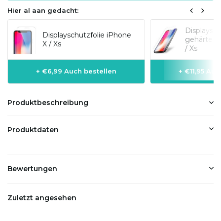
Hier al aan gedacht:
Displaysch
Displayschutzfolie iPhone
gehärtete
X / Xs
/ Xs
+ €6,99 Auch bestellen
+ €11,95 Auc
Produktbeschreibung
Produktdaten
Bewertungen
Zuletzt angesehen