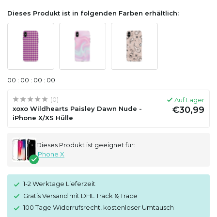
Dieses Produkt ist in folgenden Farben erhältlich:
0
0
:
0
0
:
0
0
:
0
0
(0)
Auf Lager
xoxo Wildhearts Paisley Dawn Nude -
€30,99
iPhone X/XS Hülle
Dieses Produkt ist geeignet für:
iPhone X
1-2 Werktage Lieferzeit
Gratis Versand mit DHL Track & Trace
100 Tage Widerrufsrecht, kostenloser Umtausch