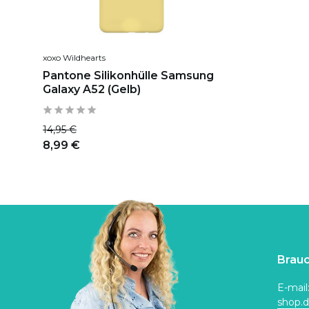
xoxo Wildhearts
Pantone Silikonhülle Samsung
Galaxy A52 (Gelb)
14,95 €
8,99 €
Brauc
E-mail
shop.