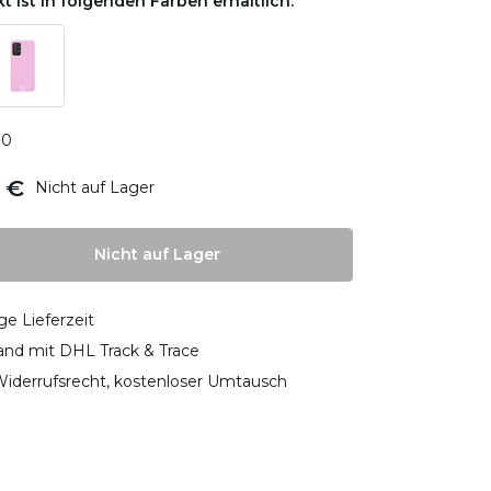
t ist in folgenden Farben erhältlich:
0
0
 €
Nicht auf Lager
Nicht auf Lager
ge Lieferzeit
sand mit DHL Track & Trace
iderrufsrecht, kostenloser Umtausch