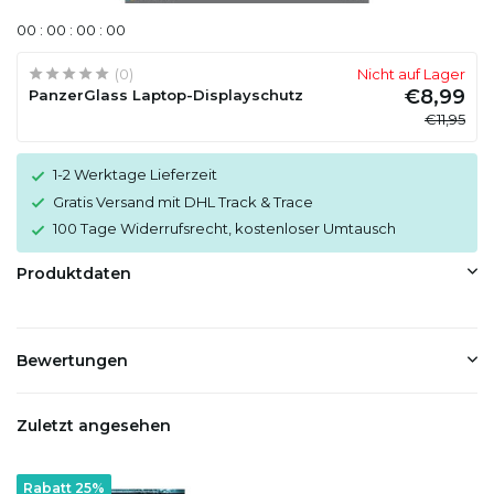
0
0
:
0
0
:
0
0
:
0
0
(0)
Nicht auf Lager
€8,99
PanzerGlass Laptop-Displayschutz
€11,95
1-2 Werktage Lieferzeit
Gratis Versand mit DHL Track & Trace
100 Tage Widerrufsrecht, kostenloser Umtausch
Produktdaten
Bewertungen
Zuletzt angesehen
Rabatt 25%