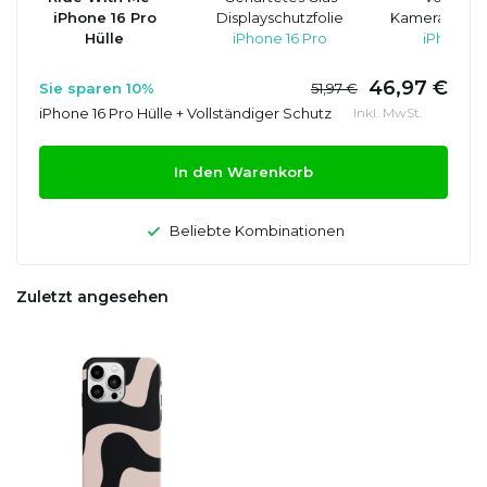
iPhone 16 Pro
Displayschutzfolie
Kameraobjekt
Hülle
iPhone 16 Pro
iPhone 1
46,97 €
Sie sparen 10%
51,97 €
iPhone 16 Pro Hülle + Vollständiger Schutz
Inkl. MwSt.
In den Warenkorb
Beliebte Kombinationen
Zuletzt angesehen