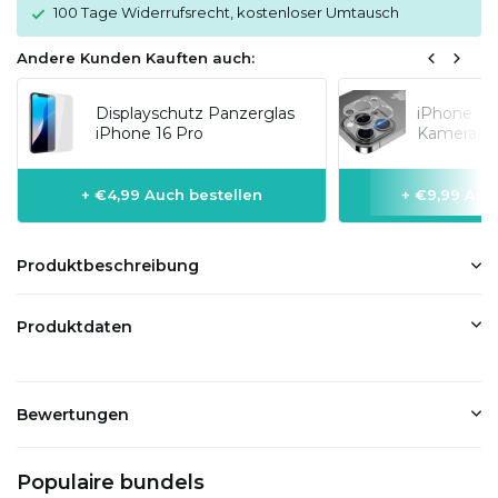
100 Tage Widerrufsrecht, kostenloser Umtausch
Andere Kunden Kauften auch:
Displayschutz Panzerglas
iPhone 16 
iPhone 16 Pro
Kameraobj
+ €4,99 Auch bestellen
+ €9,99 Auc
Produktbeschreibung
Produktdaten
Bewertungen
Populaire bundels