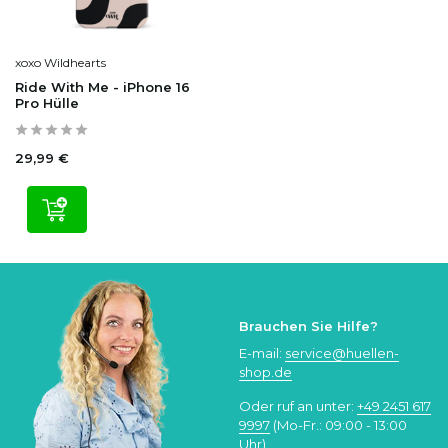
xoxo Wildhearts
Ride With Me - iPhone 16
Pro Hülle
29,99 €
Brauchen Sie Hilfe?
E-mail:
service@huellen-
shop.de
Oder ruf an unter:
+49 2451 617
9997
(Mo-Fr.: 09:00 - 13:00
Uhr)