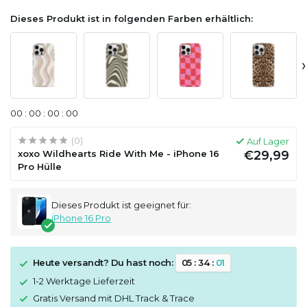
Dieses Produkt ist in folgenden Farben erhältlich:
›
0
0
:
0
0
:
0
0
:
0
0
(0)
Auf Lager
xoxo Wildhearts Ride With Me - iPhone 16
€29,99
Pro Hülle
Dieses Produkt ist geeignet für:
iPhone 16 Pro
Heute versandt? Du hast noch:
0
5
:
3
4
:
0
1
1-2 Werktage Lieferzeit
Gratis Versand mit DHL Track & Trace