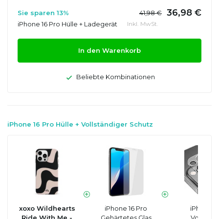
36,98 €
Sie sparen 13%
41,98 €
iPhone 16 Pro Hülle + Ladegerät
Inkl. MwSt.
In den Warenkorb
Beliebte Kombinationen
iPhone 16 Pro Hülle + Vollständiger Schutz
xoxo Wildhearts
iPhone 16 Pro
iPhone 1
Ride With Me -
Gehärtetes Glas
Vollstän