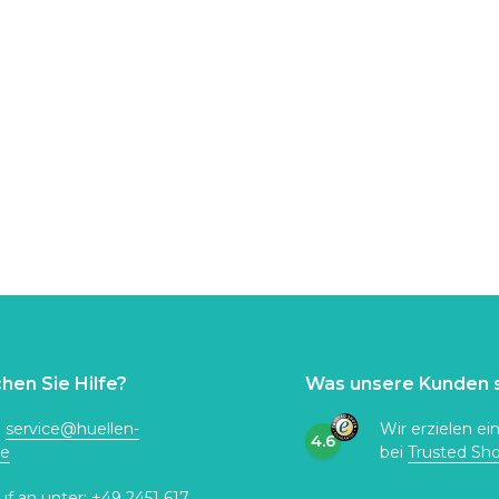
hen Sie Hilfe?
Was unsere Kunden 
:
service@huellen-
Wir erzielen ei
4.6
de
bei
Trusted Sh
uf an unter:
+49 2451 617