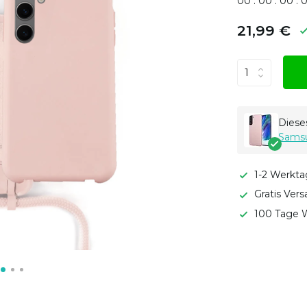
0
0
:
0
0
:
0
0
:
21,99 €
Dieses
Samsu
1-2 Werkta
Gratis Ver
100 Tage W