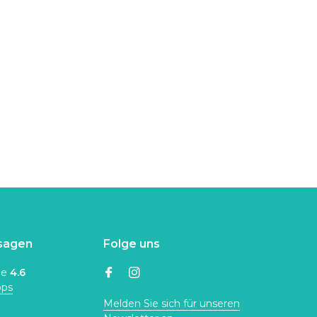
sagen
Folge uns
ne
4.6
ops
Melden Sie sich für unseren