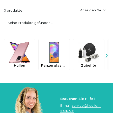
Anzeigen:
0 produkte
Keine Produkte gefunden!...
›
Hüllen
Panzerglas & Schutzfolien
Zubehör
Brauchen Sie Hilfe?
E-mail:
service@huellen-
shop.de