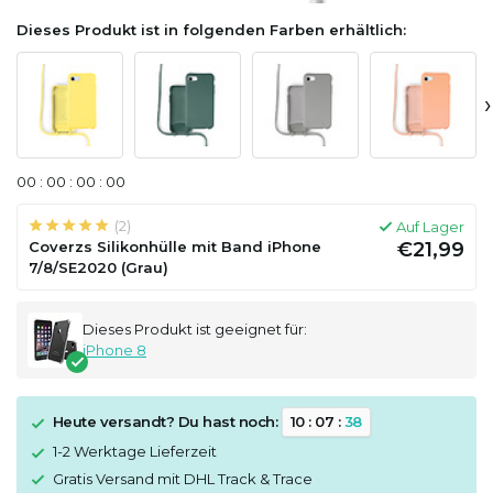
Dieses Produkt ist in folgenden Farben erhältlich:
›
0
0
:
0
0
:
0
0
:
0
0
(2)
Auf Lager
Coverzs Silikonhülle mit Band iPhone
€21,99
7/8/SE2020 (Grau)
Dieses Produkt ist geeignet für:
iPhone 8
Heute versandt? Du hast noch:
1
0
:
0
7
:
3
8
1-2 Werktage Lieferzeit
Gratis Versand mit DHL Track & Trace