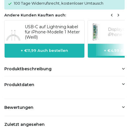
100 Tage Widerrufsrecht, kostenloser Umtausch
Andere Kunden Kauften auch:
USB-C auf Lightning kabel
Displaysc
für iPhone-Modelle 1 Meter
iPhone SE
(Weiß)
+ €11,99 Auch bestellen
+ €4,99 Auc
Produktbeschreibung
Produktdaten
Bewertungen
Zuletzt angesehen