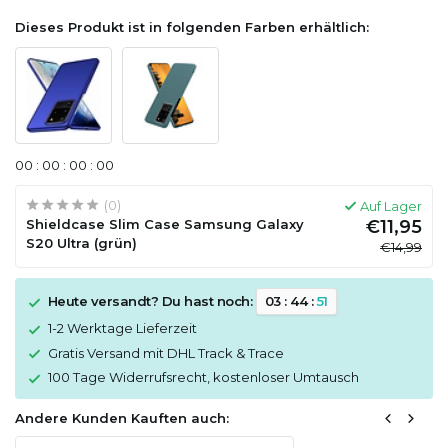
Dieses Produkt ist in folgenden Farben erhältlich:
0
0
:
0
0
:
0
0
:
0
0
(0)
Auf Lager
Shieldcase Slim Case Samsung Galaxy
€11,95
S20 Ultra (grün)
€14,99
Heute versandt? Du hast noch:
0
3
:
4
4
:
5
1
1-2 Werktage Lieferzeit
Gratis Versand mit DHL Track & Trace
100 Tage Widerrufsrecht, kostenloser Umtausch
Andere Kunden Kauften auch: