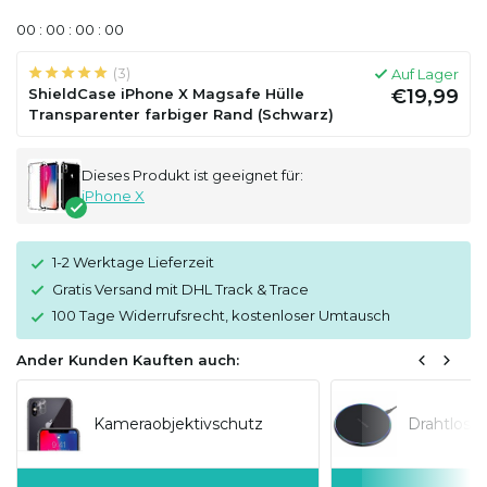
0
0
:
0
0
:
0
0
:
0
0
(3)
Auf Lager
ShieldCase iPhone X Magsafe Hülle
€19,99
Transparenter farbiger Rand (Schwarz)
Dieses Produkt ist geeignet für:
iPhone X
1-2 Werktage Lieferzeit
Gratis Versand mit DHL Track & Trace
100 Tage Widerrufsrecht, kostenloser Umtausch
Ander Kunden Kauften auch:
Kameraobjektivschutz
Drahtlose