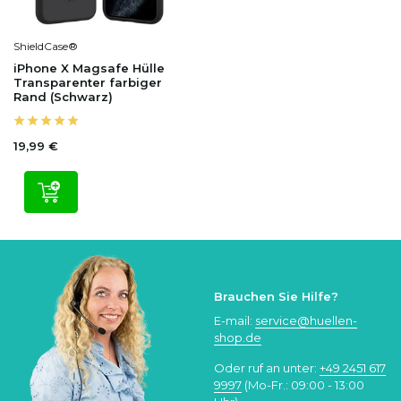
ShieldCase®
iPhone X Magsafe Hülle
Transparenter farbiger
Rand (Schwarz)
19,99 €
Brauchen Sie Hilfe?
E-mail:
service@huellen-
shop.de
Oder ruf an unter:
+49 2451 617
9997
(Mo-Fr.: 09:00 - 13:00