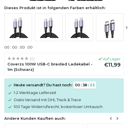
Dieses Produkt ist in folgenden Farben erhältlich:
›
0
0
:
0
0
:
0
0
:
0
0
(0)
Auf Lager
Coverzs 100W USB-C braided Ladekabel -
€11,99
1m (Schwarz)
Heute versandt? Du hast noch:
0
0
:
3
8
:
2
3
1-2 Werktage Lieferzeit
Gratis Versand mit DHL Track & Trace
100 Tage Widerrufsrecht, kostenloser Umtausch
Andere Kunden Kauften auch: