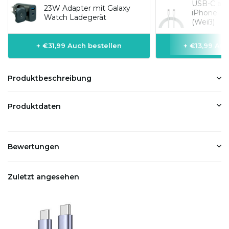
USB-C auf 
23W Adapter mit Galaxy
iPhone-Mo
Watch Ladegerät
(Weiß)
+ €31,99 Auch bestellen
+ €13,99 Auc
Produktbeschreibung
Produktdaten
Bewertungen
Zuletzt angesehen