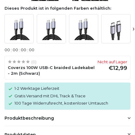
Dieses Produkt ist in folgenden Farben erhältlich:
›
0
0
:
0
0
:
0
0
:
0
0
(0)
Nicht auf Lager
€12,99
Coverzs 100W USB-C braided Ladekabel
- 2m (Schwarz)
1-2 Werktage Lieferzeit
Gratis Versand mit DHL Track & Trace
100 Tage Widerrufsrecht, kostenloser Umtausch
Produktbeschreibung
Produktdaten