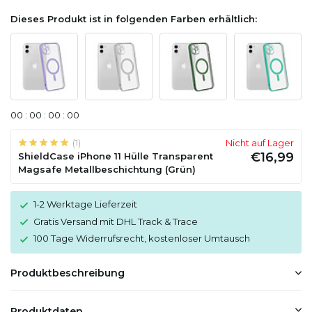
Dieses Produkt ist in folgenden Farben erhältlich:
0
0
:
0
0
:
0
0
:
0
0
(1)
Nicht auf Lager
€16,99
ShieldCase iPhone 11 Hülle Transparent
Magsafe Metallbeschichtung (Grün)
1-2 Werktage Lieferzeit
Gratis Versand mit DHL Track & Trace
100 Tage Widerrufsrecht, kostenloser Umtausch
Produktbeschreibung
Produktdaten