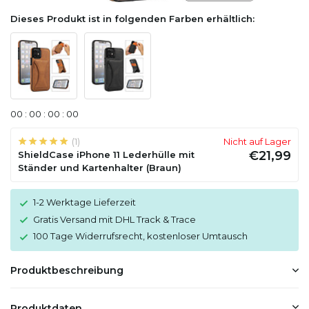
Dieses Produkt ist in folgenden Farben erhältlich:
0
0
:
0
0
:
0
0
:
0
0
(1)
Nicht auf Lager
€21,99
ShieldCase iPhone 11 Lederhülle mit
Ständer und Kartenhalter (Braun)
1-2 Werktage Lieferzeit
Gratis Versand mit DHL Track & Trace
100 Tage Widerrufsrecht, kostenloser Umtausch
Produktbeschreibung
Produktdaten