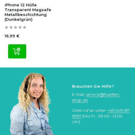
iPhone 12 Hülle
Transparent Magsafe
Metallbeschichtung
(Dunkelgrün)
16,99 €
Brauchen Sie Hilfe?
E-mail:
service@huellen-
shop.de
Oder ruf an unter:
+49 2451 617
9997
(Mo-Fr.: 09:00 - 13:00
Uhr)