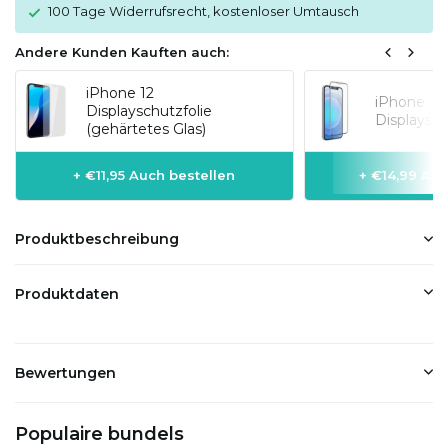
100 Tage Widerrufsrecht, kostenloser Umtausch
Andere Kunden Kauften auch:
iPhone 12
iPhone 12 
Displayschutzfolie
Displaysch
(gehärtetes Glas)
+ €11,95 Auch bestellen
+ €14,99 Auc
Produktbeschreibung
Produktdaten
Bewertungen
Populaire bundels