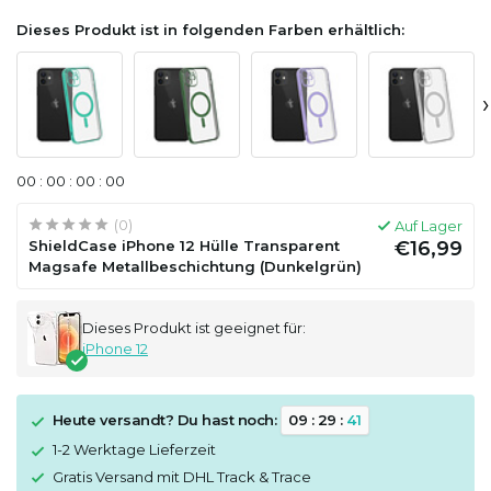
Dieses Produkt ist in folgenden Farben erhältlich:
›
0
0
:
0
0
:
0
0
:
0
0
(0)
Auf Lager
ShieldCase iPhone 12 Hülle Transparent
€16,99
Magsafe Metallbeschichtung (Dunkelgrün)
Dieses Produkt ist geeignet für:
iPhone 12
Heute versandt? Du hast noch:
0
9
:
2
9
:
4
1
1-2 Werktage Lieferzeit
Gratis Versand mit DHL Track & Trace