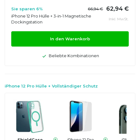
62,94 €
Sie sparen 6%
66,94 €
iPhone 12 Pro Hülle + 3-in-1 Magnetische
Inkl. MwSt.
Dockingstation
In den Warenkorb
Beliebte Kombinationen
iPhone 12 Pro Hülle + Vollständiger Schutz
ShieldCase
iPhone 12 Pro
iPhone 1