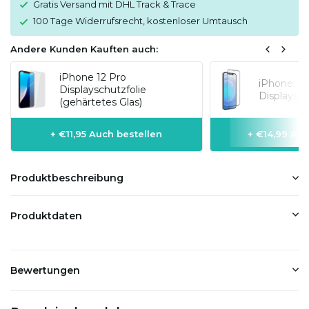
Gratis Versand mit DHL Track & Trace
100 Tage Widerrufsrecht, kostenloser Umtausch
Andere Kunden Kauften auch:
iPhone 12 Pro
iPhone 12
Displayschutzfolie
Displaysch
(gehärtetes Glas)
+ €11,95 Auch bestellen
+ €14,99 Auc
Produktbeschreibung
Produktdaten
Bewertungen