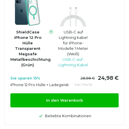
ShieldCase
USB-C auf
iPhone 12 Pro
Lightning kabel
Hülle
für iPhone-
Transparent
Modelle 1 Meter
Magsafe
(Weiß)
Metallbeschichtung
USB-C-auf-
(Grün)
Lightning-Kabel
24,98 €
Sie sparen 15%
28,98 €
iPhone 12 Pro Hülle + Ladegerät
Inkl. MwSt.
In den Warenkorb
Beliebte Kombinationen