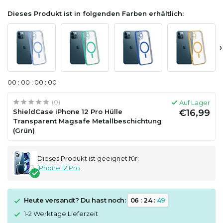
Dieses Produkt ist in folgenden Farben erhältlich:
›
0
0
:
0
0
:
0
0
:
0
0
(0)
Auf Lager
ShieldCase iPhone 12 Pro Hülle
€16,99
Transparent Magsafe Metallbeschichtung
(Grün)
Dieses Produkt ist geeignet für:
iPhone 12 Pro
Heute versandt? Du hast noch:
0
6
:
2
4
:
4
9
1-2 Werktage Lieferzeit