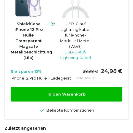
ShieldCase
USB-C auf
iPhone 12 Pro
Lightning kabel
Hülle
für iPhone-
Transparent
Modelle 1 Meter
Magsafe
(Weiß)
Metallbeschichtung
USB-C-auf-
(Lila)
Lightning-Kabel
24,98 €
Sie sparen 15%
28,98 €
iPhone 12 Pro Hülle + Ladegerät
Inkl. MwSt.
In den Warenkorb
Beliebte Kombinationen
Zuletzt angesehen