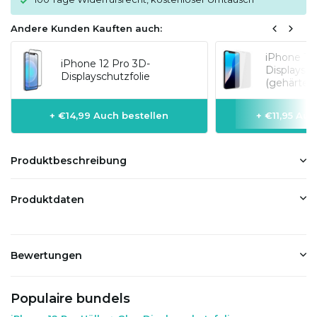
Andere Kunden Kauften auch:
iPhone 12
iPhone 12 Pro 3D-
Displaysch
Displayschutzfolie
(gehärtete
+ €14,99 Auch bestellen
+ €11,95 Auc
Produktbeschreibung
Produktdaten
Bewertungen
Populaire bundels