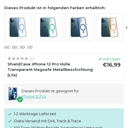
Dieses Produkt ist in folgenden Farben erhältlich:
›
0
0
:
0
0
:
0
0
:
0
0
(0)
Auf Lager
ShieldCase iPhone 12 Pro Hülle
€16,99
Transparent Magsafe Metallbeschichtung
(Lila)
Dieses Produkt ist geeignet für:
iPhone 12 Pro
1-2 Werktage Lieferzeit
Gratis Versand mit DHL Track & Trace
100 Tage Widerrufsrecht, kostenloser Umtausch