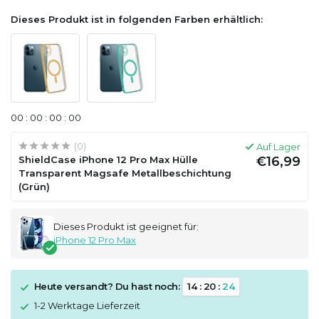
Dieses Produkt ist in folgenden Farben erhältlich:
0
0
:
0
0
:
0
0
:
0
0
(0)
Auf Lager
ShieldCase iPhone 12 Pro Max Hülle
€16,99
Transparent Magsafe Metallbeschichtung
(Grün)
Dieses Produkt ist geeignet für:
iPhone 12 Pro Max
Heute versandt? Du hast noch:
1
4
:
2
0
:
2
4
1-2 Werktage Lieferzeit