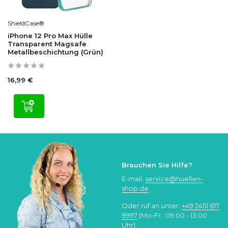
ShieldCase®
iPhone 12 Pro Max Hülle
Transparent Magsafe
Metallbeschichtung (Grün)
16,99 €
Brauchen Sie Hilfe?
E-mail:
service@huellen-
shop.de
Oder ruf an unter:
+49 2451 617
9997
(Mo-Fr.: 09:00 - 13:00
Uhr)