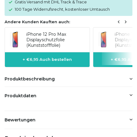
Gratis Versand mit DHL Track & Trace
100 Tage Widerrufsrecht, kostenloser Umtausch
Andere Kunden Kauften auch:
iPhone 12 Pro Max
iPhone 12
Displayschutzfolie
Displaysch
(Kunststofffolie)
(Kunststoff
+ €6,95 Auch bestellen
+ €6,95 Auc
Produktbeschreibung
Produktdaten
Bewertungen