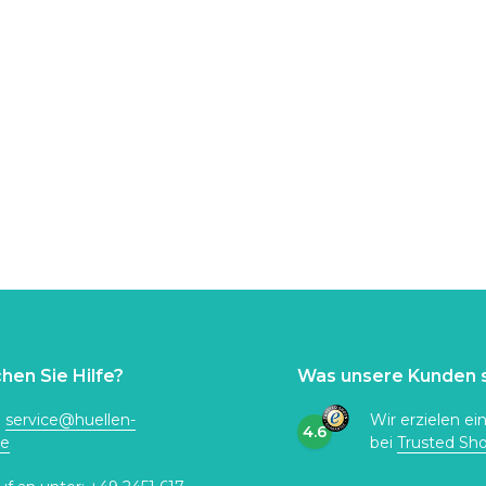
hen Sie Hilfe?
Was unsere Kunden 
:
service@huellen-
Wir erzielen ei
4.6
de
bei
Trusted Sh