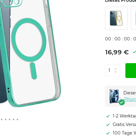
Dieses Produk
0
0
:
0
0
:
0
0
:
16,99 €
Dieses
iPhon
1-2 Werkta
Gratis Ver
100 Tage W