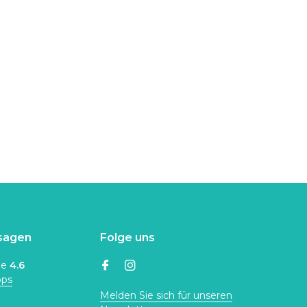
sagen
Folge uns
ne
4.6
ops
Melden Sie sich für unseren