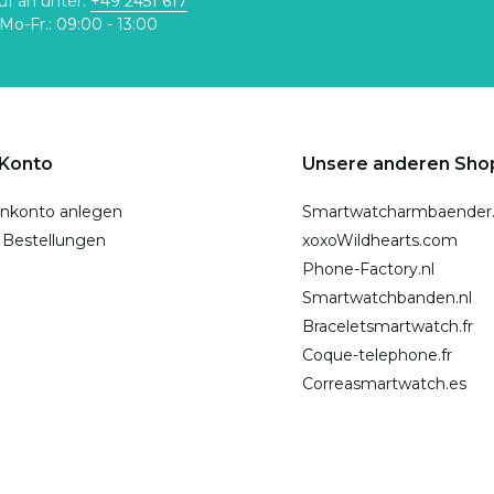
uf an unter:
+49 2451 617
Mo-Fr.: 09:00 - 13:00
 Konto
Unsere anderen Sho
nkonto anlegen
Smartwatcharmbaender
 Bestellungen
xoxoWildhearts.com
Phone-Factory.nl
Smartwatchbanden.nl
Braceletsmartwatch.fr
Coque-telephone.fr
Correasmartwatch.es