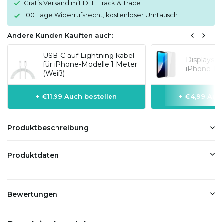
Gratis Versand mit DHL Track & Trace
100 Tage Widerrufsrecht, kostenloser Umtausch
Andere Kunden Kauften auch:
USB-C auf Lightning kabel
Displaysc
für iPhone-Modelle 1 Meter
iPhone 13
(Weiß)
+ €11,99 Auch bestellen
+ €4,99 Auc
Produktbeschreibung
Produktdaten
Bewertungen