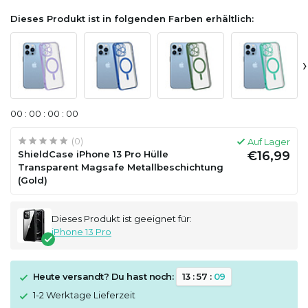
Dieses Produkt ist in folgenden Farben erhältlich:
›
0
0
:
0
0
:
0
0
:
0
0
(0)
Auf Lager
ShieldCase iPhone 13 Pro Hülle
€16,99
Transparent Magsafe Metallbeschichtung
(Gold)
Dieses Produkt ist geeignet für:
iPhone 13 Pro
Heute versandt? Du hast noch:
1
3
:
5
7
:
0
9
1-2 Werktage Lieferzeit