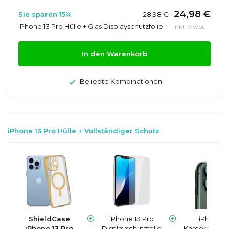
24,98 €
Sie sparen 15%
28,98 €
iPhone 13 Pro Hülle + Glas Displayschutzfolie
Inkl. MwSt.
In den Warenkorb
Beliebte Kombinationen
iPhone 13 Pro Hülle + Vollständiger Schutz
ShieldCase
iPhone 13 Pro
iPhone 1
iPhone 13 Pro
Displayschutzfolie
Kameraobjekt