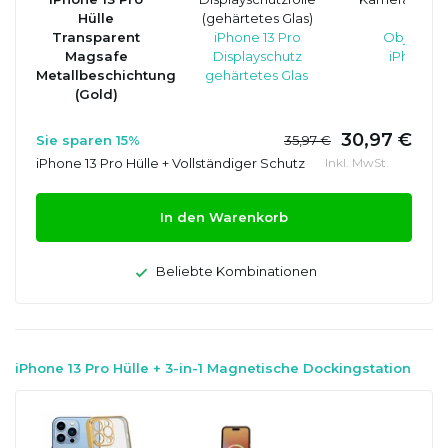
Hülle
(gehärtetes Glas)
Kame
Transparent
iPhone 13 Pro
Objektivs
Magsafe
Displayschutz
iPhone 1
Metallbeschichtung
gehärtetes Glas
(Gold)
30,97 €
Sie sparen 15%
35,97 €
iPhone 13 Pro Hülle + Vollständiger Schutz
Inkl. MwSt.
In den Warenkorb
Beliebte Kombinationen
iPhone 13 Pro Hülle + 3-in-1 Magnetische Dockingstation