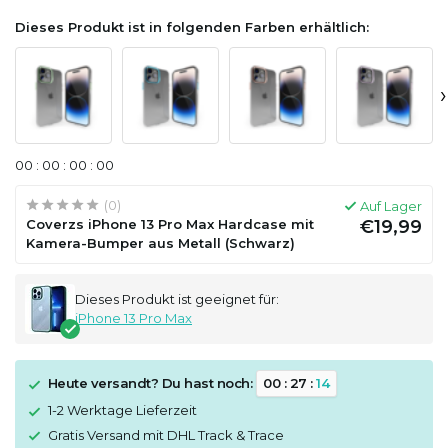
Dieses Produkt ist in folgenden Farben erhältlich:
›
0
0
:
0
0
:
0
0
:
0
0
(0)
Auf Lager
Coverzs iPhone 13 Pro Max Hardcase mit
€19,99
Kamera-Bumper aus Metall (Schwarz)
Dieses Produkt ist geeignet für:
iPhone 13 Pro Max
Heute versandt? Du hast noch:
0
0
:
2
7
:
1
3
1-2 Werktage Lieferzeit
Gratis Versand mit DHL Track & Trace