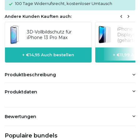
100 Tage Widerrufsrecht, kostenloser Umtausch
Andere Kunden Kauften auch:
iPhone 13
3D-Vollbildschutz für
Displaysch
iPhone 13 Pro Max
(gehärtete
+ €14,95 Auch bestellen
+ €11,99 Auc
Produktbeschreibung
Produktdaten
Bewertungen
Populaire bundels