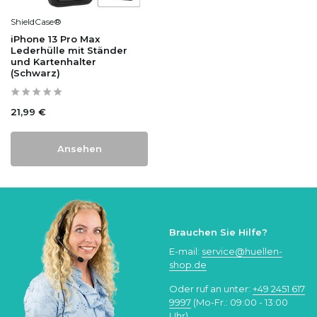
ShieldCase®
iPhone 13 Pro Max
Lederhülle mit Ständer
und Kartenhalter
(Schwarz)
21,99 €
Ansehen
Brauchen Sie Hilfe?
E-mail:
service@huellen-
shop.de
Oder ruf an unter:
+49 2451 617
9997
(Mo-Fr.: 09:00 - 13:00
Uhr)