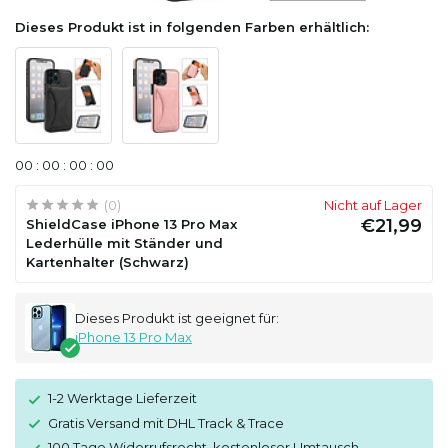
Dieses Produkt ist in folgenden Farben erhältlich:
0
0
:
0
0
:
0
0
:
0
0
(0)
Nicht auf Lager
€21,99
ShieldCase iPhone 13 Pro Max
Lederhülle mit Ständer und
Kartenhalter (Schwarz)
Dieses Produkt ist geeignet für:
iPhone 13 Pro Max
1-2 Werktage Lieferzeit
Gratis Versand mit DHL Track & Trace
100 Tage Widerrufsrecht, kostenloser Umtausch