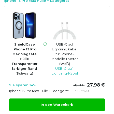
Iphone 13 Pro Max Hülle + Ladegerät
ShieldCase
USB-C auf
iPhone 13 Pro
Lightning kabel
Max Magsafe
für iPhone-
Hülle
Modelle 1 Meter
Transparenter
(Weiß)
farbiger Rand
USB-C-auf-
(Schwarz)
Lightning-Kabel
27,98 €
Sie sparen 14%
31,98 €
Iphone 13 Pro Max Hülle + Ladegerät
Inkl. MwSt.
In den Warenkorb