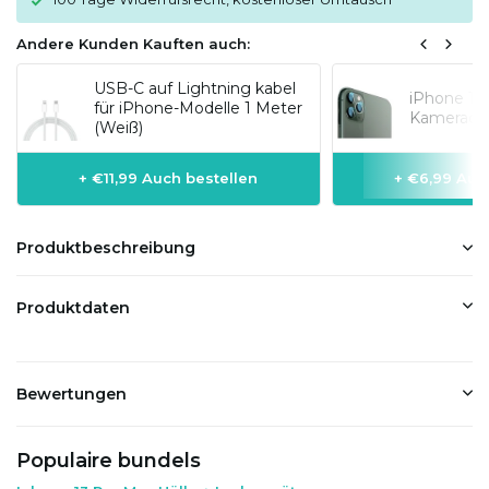
Andere Kunden Kauften auch:
USB-C auf Lightning kabel
iPhone 13
für iPhone-Modelle 1 Meter
Kameraobj
(Weiß)
+ €11,99 Auch bestellen
+ €6,99 Auc
Produktbeschreibung
Produktdaten
Bewertungen
Populaire bundels