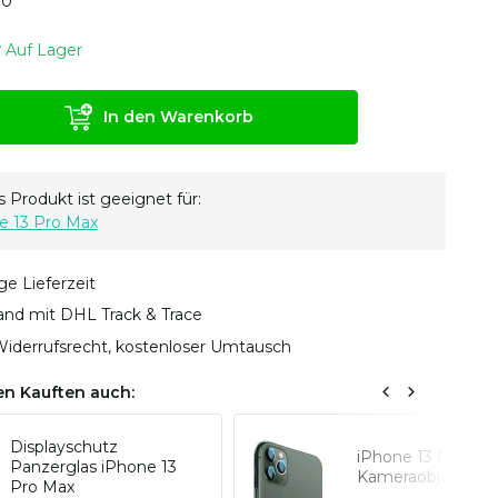
0
0
Auf Lager
In den Warenkorb
 Produkt ist geeignet für:
e 13 Pro Max
ge Lieferzeit
sand mit DHL Track & Trace
iderrufsrecht, kostenloser Umtausch
n Kauften auch:
Displayschutz
iPhone 13 Pro Ma
Panzerglas iPhone 13
Kameraobjektivsc
Pro Max