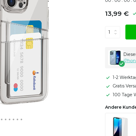
0
0
:
0
0
:
0
0
:
13,99 €
Dieses
iPhon
1-2 Werkta
Gratis Ver
100 Tage W
Andere Kunde